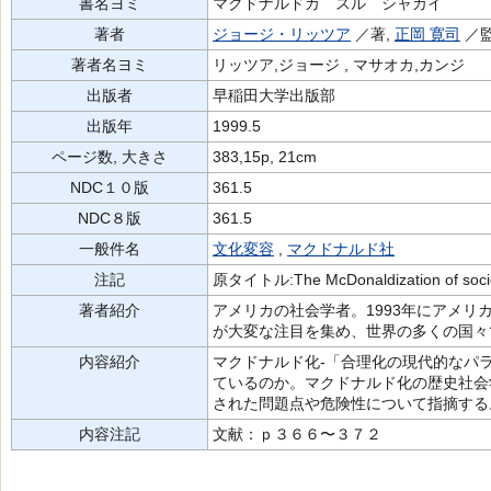
書名ヨミ
マクドナルドカ スル シャカイ
著者
ジョージ・リッツア
／著,
正岡 寛司
／
著者名ヨミ
リッツア,ジョージ , マサオカ,カンジ
出版者
早稲田大学出版部
出版年
1999.5
ページ数, 大きさ
383,15p, 21cm
NDC１０版
361.5
NDC８版
361.5
一般件名
文化変容
,
マクドナルド社
注記
原タイトル:The McDonaldization of 
著者紹介
アメリカの社会学者。1993年にアメ
が大変な注目を集め、世界の多くの国々
内容紹介
マクドナルド化-「合理化の現代的なパ
ているのか。マクドナルド化の歴史社会
された問題点や危険性について指摘する
内容注記
文献：ｐ３６６〜３７２