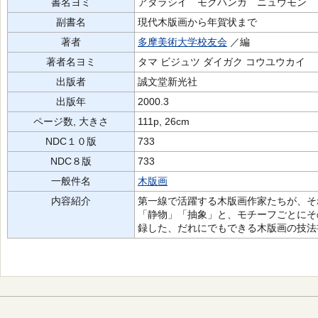
書名ヨミ
アタラシイ モクハンガ ニュウモン
副書名
現代木版画から年賀状まで
著者
多摩美術大学校友会
／編
著者名ヨミ
タマ ビジュツ ダイガク コウユウカイ
出版者
誠文堂新光社
出版年
2000.3
ページ数, 大きさ
111p, 26cm
NDC１０版
733
NDC８版
733
一般件名
木版画
内容紹介
第一線で活躍する木版画作家たちが、そ
「静物」「抽象」と、モチーフごとにそ
録した、だれにでもできる木版画の技法