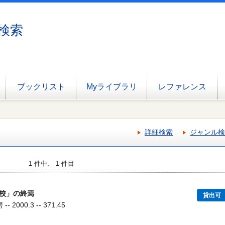
検索
ブックリスト
Myライブラリ
レファレンス
詳細検索
ジャンル検
1 件中、 1 件目
校」の終焉
貸出可
2000.3 -- 371.45