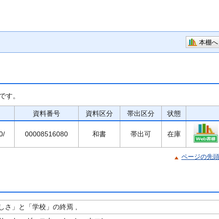
本棚へ
です。
資料番号
資料区分
帯出区分
状態
0/
00008516080
和書
帯出可
在庫
ページの先
しさ」と「学校」の終焉 ,