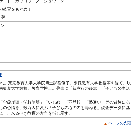
サ ト ガッコウ ノ シュウエン
の教育をもとめて
／著
サシ
m
年
生まれ。東京教育大学大学院博士課程修了。奈良教育大学教授等を経て、現
徳短期大学教授。教育学博士。著書に「親孝行の終焉」「子どもの生活
「学級崩壊・学校崩壊」「いじめ」「不登校」「塾通い」等の背後にあ
ちの心情を、数万人に及ぶ「子どもの心の内を尋ねる」調査データに基
にし、来るべき教育の方向を指し示す。
ページの先