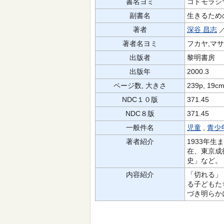
書名ヨミ
コドモラシ
副書名
生きるため
著者
深谷 昌志
著者名ヨミ
フカヤ,マ
出版者
黎明書房
出版年
2000.3
ページ数, 大きさ
239p, 19c
NDC１０版
371.45
NDC８版
371.45
一般件名
児童
,
青少
著者紹介
1933年
在、東京成
史」など。
内容紹介
「切れる」
る子どもた
づき明らか