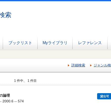
検索
ブックリスト
Myライブラリ
レファレンス
詳細検索
ジャンル検
1 件中、 1 件目
の論理
貸出可
000.6 -- 574