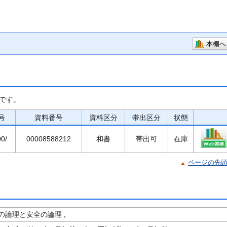
本棚へ
です。
号
資料番号
資料区分
帯出区分
状態
0/
00008588212
和書
帯出可
在庫
ページの先
の論理と安全の論理 ,