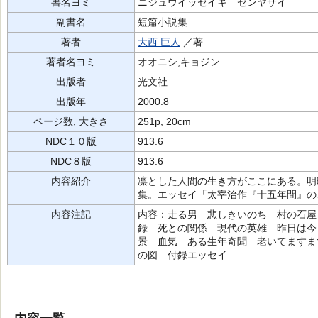
書名ヨミ
ニジュウイッセイキ ゼンヤサイ
副書名
短篇小説集
著者
大西 巨人
／著
著者名ヨミ
オオニシ,キョジン
出版者
光文社
出版年
2000.8
ページ数, 大きさ
251p, 20cm
NDC１０版
913.6
NDC８版
913.6
内容紹介
凛とした人間の生き方がここにある。明
集。エッセイ「太宰治作『十五年間』の
内容注記
内容：走る男 悲しきいのち 村の石屋
録 死との関係 現代の英雄 昨日は今
景 血気 ある生年奇聞 老いてますま
の図 付録エッセイ