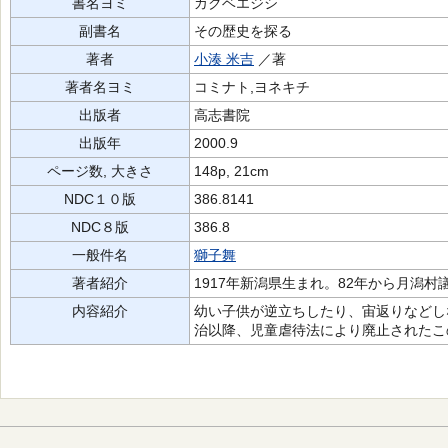
書名ヨミ
カクベエジシ
副書名
その歴史を探る
著者
小湊 米吉
／著
著者名ヨミ
コミナト,ヨネキチ
出版者
高志書院
出版年
2000.9
ページ数, 大きさ
148p, 21cm
NDC１０版
386.8141
NDC８版
386.8
一般件名
獅子舞
著者紹介
1917年新潟県生まれ。82年から月潟
内容紹介
幼い子供が逆立ちしたり、宙返りなどし
治以降、児童虐待法により廃止されたこ