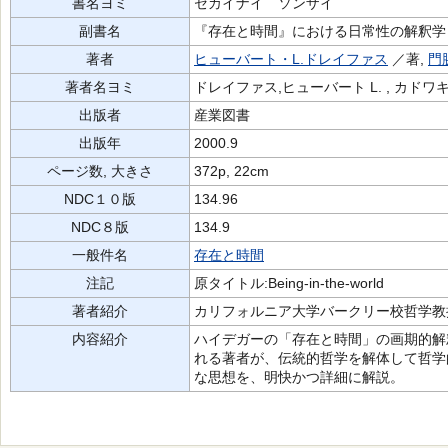
書名ヨミ
セカイナイ ソンザイ
副書名
『存在と時間』における日常性の解釈学
著者
ヒューバート・L.ドレイファス
／著,
門
著者名ヨミ
ドレイファス,ヒューバート L. , カドワ
出版者
産業図書
出版年
2000.9
ページ数, 大きさ
372p, 22cm
NDC１０版
134.96
NDC８版
134.9
一般件名
存在と時間
注記
原タイトル:Being‐in‐the‐world
著者紹介
カリフォルニア大学バークリー校哲学教
内容紹介
ハイデガーの「存在と時間」の画期的解
れる著者が、伝統的哲学を解体して哲学
な思想を、明快かつ詳細に解説。