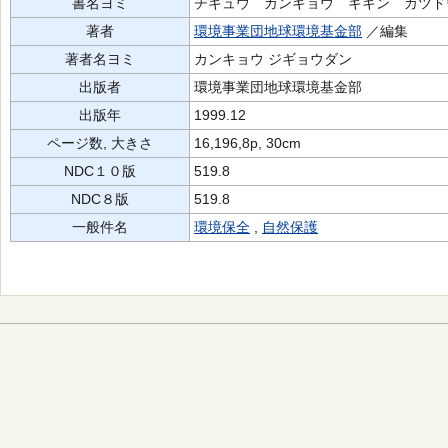
書名ヨミ
チキュウ カンキョウ キキン カツド
著者
環境事業団地球環境基金部
／編集
著者名ヨミ
カンキョウ ジギョウダン
出版者
環境事業団地球環境基金部
出版年
1999.12
ページ数, 大きさ
16,196,8p, 30cm
NDC１０版
519.8
NDC８版
519.8
一般件名
環境保全
,
自然保護