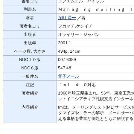
書名ヨミ
エフエムエル バイブル
副書名
Ｍａｎａｇｉｎｇ ｍａｉｌｉｎｇ ｌ
著者
深町 賢一
／著
著者名ヨミ
フカマチ,ケンイチ
出版者
オライリー・ジャパン
出版年
2001.1
ページ数, 大きさ
494p, 24cm
NDC１０版
007.6389
NDC８版
547.48
一般件名
電子メール
注記
ｆｍｌ ４．０対応
著者紹介
1968年埼玉県生まれ。96年、東京工
ットイニシアティブ札幌支店インターネ
内容紹介
fmlは、メーリングリスト(ML)サービ
タマイズやエラーの解析、メールサーバの
える事柄を豊富な例題とともに解説する