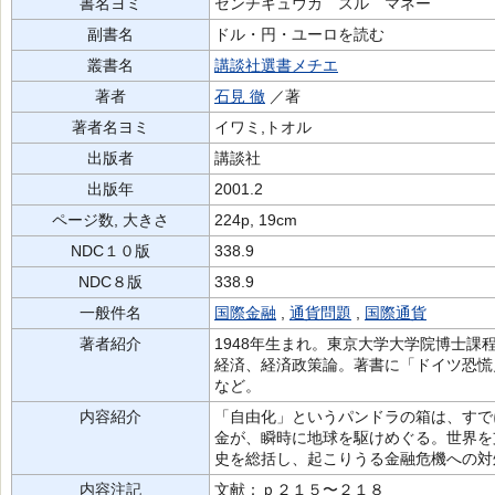
書名ヨミ
ゼンチキュウカ スル マネー
副書名
ドル・円・ユーロを読む
叢書名
講談社選書メチエ
著者
石見 徹
／著
著者名ヨミ
イワミ,トオル
出版者
講談社
出版年
2001.2
ページ数, 大きさ
224p, 19cm
NDC１０版
338.9
NDC８版
338.9
一般件名
国際金融
,
通貨問題
,
国際通貨
著者紹介
1948年生まれ。東京大学大学院博士
経済、経済政策論。著書に「ドイツ恐慌
など。
内容紹介
「自由化」というパンドラの箱は、すで
金が、瞬時に地球を駆けめぐる。世界を
史を総括し、起こりうる金融危機への対
内容注記
文献：ｐ２１５〜２１８