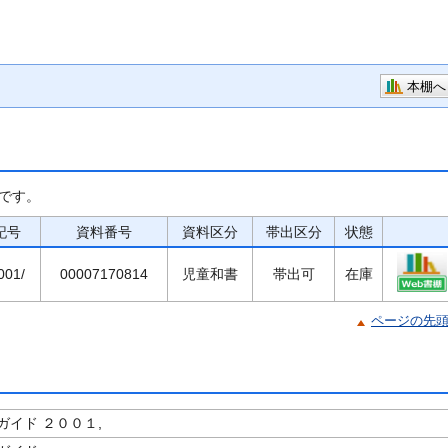
本棚へ
です。
記号
資料番号
資料区分
帯出区分
状態
001/
00007170814
児童和書
帯出可
在庫
ページの先
ガイド ２００１,