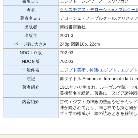
書名ヨミ
エジプト シンワ ノ ズゾウガク
著者
クリスチアヌ・デローシュ=ノブルクー
著者名ヨミ
デローシュ・ノーブルクール,クリスチアー
出版者
河出書房新社
出版年
2001.3
ページ数, 大きさ
248p 図版16p, 22cm
NDC１０版
702.03
NDC８版
702.03
一般件名
エジプト美術
,
神話-エジプト
,
エジプト
注記
原タイトル:Amours et fureurs de la Loin
著者紹介
1913年パリ生まれ。ルーヴル学院・
美術館名誉総監。著書に「ヌビア諸神殿
内容紹介
古代エジプトの神殿の壁面やピラミッド
味が隠されており、同じ神でも持ち物が
プト学の権威が、絵の読みときを解説し