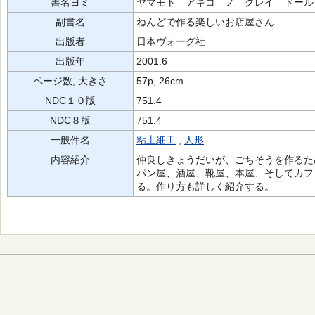
書名ヨミ
ヤマモト アキコ ノ クレイ ドール
副書名
ねんどで作る楽しいお店屋さん
出版者
日本ヴォーグ社
出版年
2001.6
ページ数, 大きさ
57p, 26cm
NDC１０版
751.4
NDC８版
751.4
一般件名
粘土細工
,
人形
内容紹介
仲良しきょうだいが、ごちそうを作るた
パン屋、酒屋、靴屋、本屋、そしてカフ
る。作り方も詳しく紹介する。