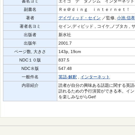
書名ヨミ
エイゴ デ タノシム インターネット
副書名
Ｒｅ＠ｄｉｎｇ ｉｎｔｅｒｎｅｔ！
著者
デイヴィッド・セイン
／監修,
小池 信孝
著者名ヨミ
セイン,ディビッド , コイケ,ノブタカ , 
出版者
新水社
出版年
2001.7
ページ数, 大きさ
143p, 19cm
NDC１０版
837.5
NDC８版
547.48
一般件名
英語-解釈
,
インターネット
内容紹介
読者が自分の興味ある話題に関する英語
訪れるための予行演習ができる本。インター
を楽しみながらGet!