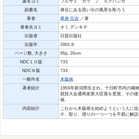
書名ヨミ
フルサト カラ ノ モクハンガ
副書名
身近にある思い出の風景を彫ろう
著者
尾身 伝吉
／著
著者名ヨミ
オミ,デンキチ
出版者
日貿出版社
出版年
2001.8
ページ数, 大きさ
95p, 26cm
NDC１０版
733
NDC８版
733
一般件名
木版画
著者紹介
1955年新潟県生まれ。十日町市内の
競技大会通商産業大臣賞を受賞。その後
催。
内容紹介
これから木版画を始めようという人に役
チ、彫り、摺りの一つ一つを平易に解説