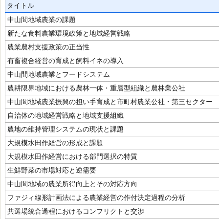
タイトル
中山間地域農業の課題
新たな食料農業環境政策と地域経営戦略
農業農村支援政策の正当性
有畜複合経営の育成と飼料イネの導入
中山間地域農業とフードシステム
農耕限界地域における農林一体・重層型組織と農林業公社
中山間地域農業振興の担い手育成と市町村農業公社・第三セクター
自治体の地域経営戦略と地域支援組織
農地の維持管理システムの現状と課題
大規模水田作経営の形成と課題
大規模水田作経営における部門選択の特質
生鮮野菜の市場対応と逆需要
中山間地域の農業所得向上とその対応方向
ファジィ線形計画法による農業経営の作付決定過程の分析
共選場統合過程におけるコンフリクトと交渉