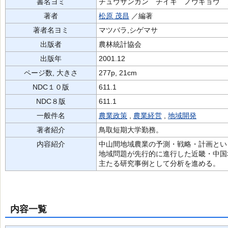
書名ヨミ
チュウサンカン チイキ ノウギョウ 
著者
松原 茂昌
／編著
著者名ヨミ
マツバラ,シゲマサ
出版者
農林統計協会
出版年
2001.12
ページ数, 大きさ
277p, 21cm
NDC１０版
611.1
NDC８版
611.1
一般件名
農業政策
,
農業経営
,
地域開発
著者紹介
鳥取短期大学勤務。
内容紹介
中山間地域農業の予測・戦略・計画とい
地域問題が先行的に進行した近畿・中国
主たる研究事例として分析を進める。
内容一覧