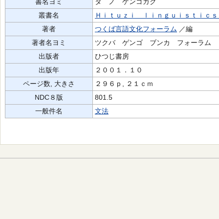
書名ヨミ
タ ノ ゲンゴガク
叢書名
Ｈｉｔｕｚｉ ｌｉｎｇｕｉｓｔｉｃｓ
著者
つくば言語文化フォーラム
／編
著者名ヨミ
ツクバ ゲンゴ ブンカ フォーラム
出版者
ひつじ書房
出版年
２００１．１０
ページ数, 大きさ
２９６ｐ, ２１ｃｍ
NDC８版
801.5
一般件名
文法