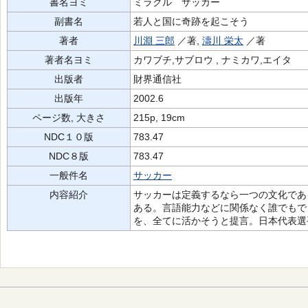
書名ヨミ
ミラクル サッカー
副書名
若人と国に奇跡を起こそう
著者
川淵 三郎
／著,
濤川 栄太
／著
著者名ヨミ
カワブチ,サブロウ , ナミカワ,エイタ
出版者
財界通信社
出版年
2002.6
ページ数, 大きさ
215p, 19cm
NDC１０版
783.47
NDC８版
783.47
一般件名
サッカー
内容紹介
サッカーは定義するなら一つの文化であ
ある。言語能力などに関係なく誰でもで
を、全てに活かそうと提言。日本代表選