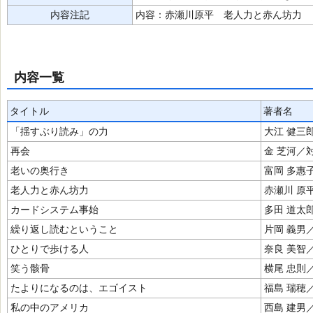
内容注記
内容：赤瀬川原平 老人力と赤ん坊力 
内容一覧
タイトル
著者名
「揺すぶり読み」の力
大江 健三
再会
金 芝河／
老いの奥行き
富岡 多惠
老人力と赤ん坊力
赤瀬川 原
カードシステム事始
多田 道太
繰り返し読むということ
片岡 義男
ひとりで歩ける人
奈良 美智
笑う骸骨
横尾 忠則
たよりになるのは、エゴイスト
福島 瑞穂
私の中のアメリカ
西島 建男