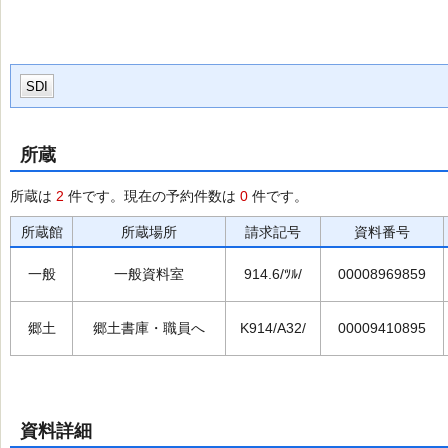
SDI
所蔵
所蔵は
2
件です。現在の予約件数は
0
件です。
所蔵館
所蔵場所
請求記号
資料番号
一般
一般資料室
914.6/ﾂﾙ/
00008969859
郷土
郷土書庫・職員へ
K914/A32/
00009410895
資料詳細