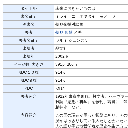
タイトル
未来におきたいものは ,
書名ヨミ
ミライ ニ オキタイ モノ ワ
副書名
鶴見俊輔対談集
著者
鶴見 俊輔
／著
著者名ヨミ
ツルミ,シュンスケ
出版者
晶文社
出版年
2002.6
ページ数, 大きさ
391p, 20cm
NDC１０版
914.6
NDC８版
914.6
KDC
K914
著者紹介
1922年東京生まれ。哲学者。ハーヴァ
雑誌『思想の科学』を創刊。著書に「鶴
精神史」など。
内容紹介
この国の現在が困った状態にあり、その
度がはっきりしている人たちと会いたい
人の語り手と老哲学者が歴史や生き方に