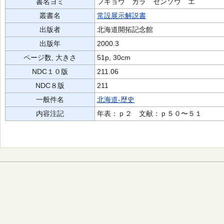
書名ヨミ
フキョウ カラ センソウ エ
叢書名
常設展示解説書
出版者
北海道開拓記念館
出版年
2000.3
ページ数, 大きさ
51p, 30cm
NDC１０版
211.06
NDC８版
211
一般件名
北海道-歴史
内容注記
年表：ｐ２ 文献：ｐ５０〜５１