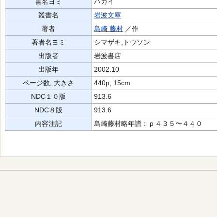
書名ヨミ
ハカイ
叢書名
岩波文庫
著者
島崎 藤村
／作
著者名ヨミ
シマザキ,トウソン
出版者
岩波書店
出版年
2002.10
ページ数, 大きさ
440p, 15cm
NDC１０版
913.6
NDC８版
913.6
内容注記
島崎藤村略年譜：ｐ４３５〜４４０