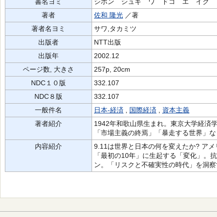
書名ヨミ
シホン シュギ ワ ドコ エ イク
著者
佐和 隆光
／著
著者名ヨミ
サワ,タカミツ
出版者
NTT出版
出版年
2002.12
ページ数, 大きさ
257p, 20cm
NDC１０版
332.107
NDC８版
332.107
一般件名
日本-経済
,
国際経済
,
資本主義
著者紹介
1942年和歌山県生まれ。東京大学経済
「市場主義の終焉」「暴走する世界」な
内容紹介
9.11は世界と日本の何を変えたか? ア
「最初の10年」に生起する「変化」。
ン。「リスクと不確実性の時代」を洞察