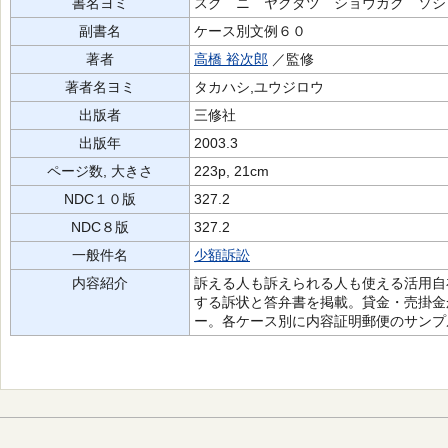
書名ヨミ
スグ ニ ヤクダツ ショウガク ソシ
副書名
ケース別文例６０
著者
高橋 裕次郎
／監修
著者名ヨミ
タカハシ,ユウジロウ
出版者
三修社
出版年
2003.3
ページ数, 大きさ
223p, 21cm
NDC１０版
327.2
NDC８版
327.2
一般件名
少額訴訟
内容紹介
訴える人も訴えられる人も使える活用自
する訴状と答弁書を掲載。貸金・売掛金
ー。各ケース別に内容証明郵便のサンプ