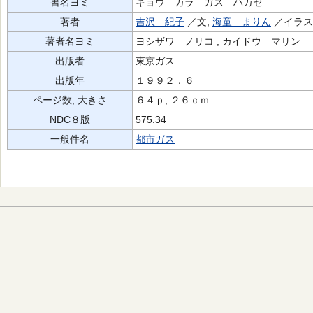
書名ヨミ
キョウ カラ ガス ハカセ
著者
吉沢 紀子
／文,
海童 まりん
／イラ
著者名ヨミ
ヨシザワ ノリコ , カイドウ マリン
出版者
東京ガス
出版年
１９９２．６
ページ数, 大きさ
６４ｐ, ２６ｃｍ
NDC８版
575.34
一般件名
都市ガス