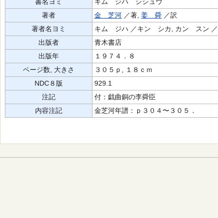
書名ヨミ
キム ジハ シシュウ
著者
金 芝河
／著,
姜 舜
／訳
著者名ヨミ
キム ジハ ／キン シカ, カン スン 
出版者
青木書店
出版年
１９７４．８
ページ数, 大きさ
３０５ｐ, １８ｃｍ
NDC８版
929.1
注記
付：戯曲銅の李舜臣
内容注記
金芝河年譜：ｐ３０４〜３０５．