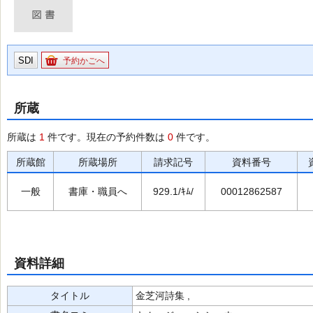
SDI
予約かごへ
所蔵
所蔵は
1
件です。現在の予約件数は
0
件です。
所蔵館
所蔵場所
請求記号
資料番号
一般
書庫・職員へ
929.1/ｷﾑ/
00012862587
資料詳細
タイトル
金芝河詩集 ,