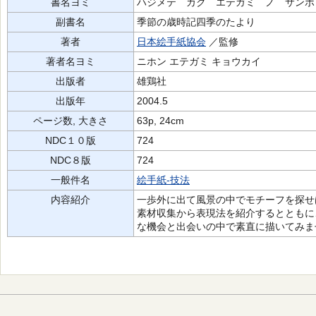
書名ヨミ
ハジメテ カク エテガミ ノ サンポ
副書名
季節の歳時記四季のたより
著者
日本絵手紙協会
／監修
著者名ヨミ
ニホン エテガミ キョウカイ
出版者
雄鶏社
出版年
2004.5
ページ数, 大きさ
63p, 24cm
NDC１０版
724
NDC８版
724
一般件名
絵手紙-技法
内容紹介
一歩外に出て風景の中でモチーフを探せ
素材収集から表現法を紹介するとともに
な機会と出会いの中で素直に描いてみま