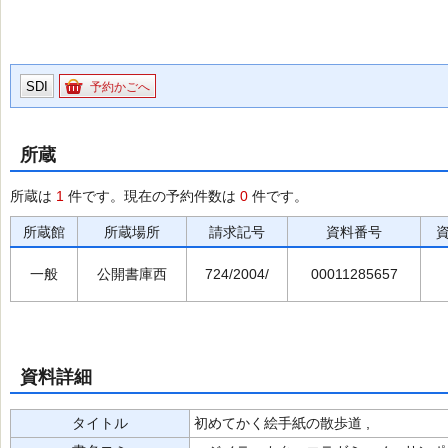
SDI
予約かごへ
所蔵
所蔵は
1
件です。現在の予約件数は
0
件です。
所蔵館
所蔵場所
請求記号
資料番号
一般
公開書庫西
724/2004/
00011285657
資料詳細
タイトル
初めてかく絵手紙の散歩道 ,