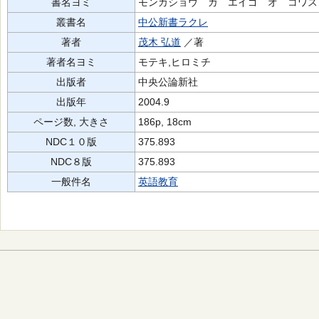
書名ヨミ
モンカショウ ガ エイゴ オ コワス
叢書名
中公新書ラクレ
著者
茂木 弘道
／著
著者名ヨミ
モテキ,ヒロミチ
出版者
中央公論新社
出版年
2004.9
ページ数, 大きさ
186p, 18cm
NDC１０版
375.893
NDC８版
375.893
一般件名
英語教育