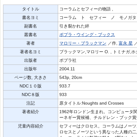
タイトル
コーラムとセフィーの物語 ,
書名ヨミ
コーラム ト セフィー ノ モノガタ
副書名
引き裂かれた絆
叢書名
ポプラ・ウイング・ブックス
著者
マロリー・ブラックマン
／作,
富永 星
著者名ヨミ
ブラックマン,マロリー O. , トミナガ,ホ
出版者
ポプラ社
出版年
2004.11
ページ数, 大きさ
543p, 20cm
NDC１０版
933.7
NDC８版
933
注記
原タイトル:Noughts and Crosses
著者紹介
1962年ロンドン生まれ。コンピュー
ーネギー賞候補、チルドレン・ブック賞
児童内容紹介
セフィーはクロセス。コーラムはノーツ
ロセスとノーツという異なった人種の二