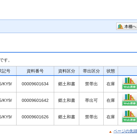
本棚へ
です。
求記号
資料番号
資料区分
帯出区分
状態
5/KY9/
00009601634
郷土和書
禁帯出
在庫
5/KY9/
00009601642
郷土和書
帯出可
在庫
5/KY9/
00009601626
郷土和書
禁帯出
在庫
ページの先