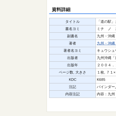
資料詳細
タイトル
「道の駅」
書名ヨミ
ミチ ノ 
副書名
九州・沖縄
著者
九州・沖縄
著者名ヨミ
キュウシュ
出版者
九州沖縄「
出版年
２００４．
ページ数, 大きさ
１枚, ７
KDC
K685
注記
バインダー
内容注記
内容：九州