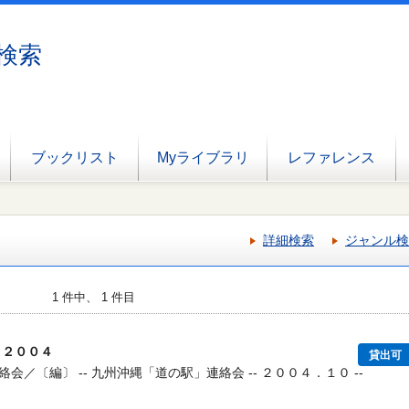
検索
ブックリスト
Myライブラリ
レファレンス
詳細検索
ジャンル検
1 件中、 1 件目
 ２００４
貸出可
／〔編〕 -- 九州沖縄「道の駅」連絡会 -- ２００４．１０ --