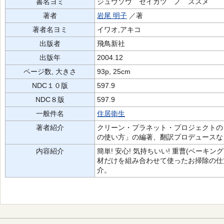
書名ヨミ
ジュウソウ セイカツ ノ ススメ
著者
岩尾 明子
／著
著者名ヨミ
イワオ,アキコ
出版者
飛鳥新社
出版年
2004.12
ページ数, 大きさ
93p, 25cm
NDC１０版
597.9
NDC８版
597.9
一般件名
住居衛生
著者紹介
クリーン・プラネット・プロジェクトのリ
の使い方」の編著、翻訳プロデュースな
内容紹介
簡単! 安心! 気持ちいい! 重曹(ベー
材だけを組み合わせて使ったお掃除の仕
介。