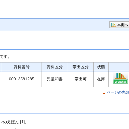
本棚へ
です。
資料番号
資料区分
帯出区分
状態
00013581285
児童和書
帯出可
在庫
ページの先
のえほん [1],