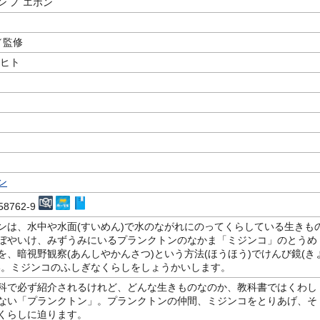
 ノ エホン
／監修
ケヒト
ン
-58762-9
ンは、水中や水面(すいめん)で水のながれにのってくらしている生きも
ぼやいけ、みずうみにいるプランクトンのなかま「ミジンコ」のとうめ
を、暗視野観察(あんしやかんさつ)という方法(ほうほう)でけんび鏡(き
い。ミジンコのふしぎなくらしをしょうかいします。
科で必ず紹介されるけれど、どんな生きものなのか、教科書ではくわし
ない「プランクトン」。プランクトンの仲間、ミジンコをとりあげ、そ
くらしに迫ります。