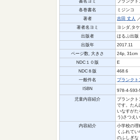
書名ヨミ
プランクトン
各巻書名
ミジンコ
著者
吉田 丈人
著者名ヨミ
ヨシダ,タ
出版者
ほるぷ出版
出版年
2017.11
ページ数, 大きさ
24p, 31cm
NDC１０版
E
NDC８版
468.6
一般件名
プランクト
ISBN
978-4-593
児童内容紹介
プランクト
です。たん
いなすがた
う)さつえ
内容紹介
小学校の理
くふれてい
のふしぎな