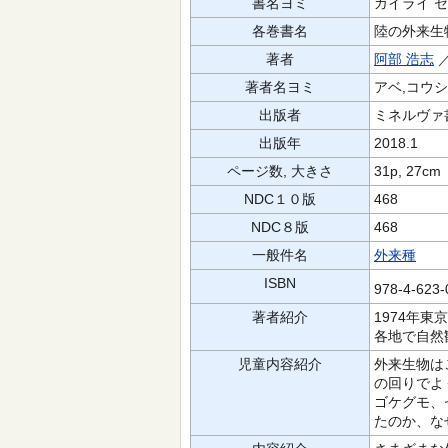
書名ヨミ
ガイライ セ
各巻書名
陸の外来生
著者
阿部 浩志
／
著者名ヨミ
アベ,コウシ
出版者
ミネルヴァ
出版年
2018.1
ページ数, 大きさ
31p, 27cm
NDC１０版
468
NDC８版
468
一般件名
外来種
ISBN
978-4-623
著者紹介
1974年
各地で自然
児童内容紹介
外来生物は
の回りでよ
ゴケグモ、
たのか、な