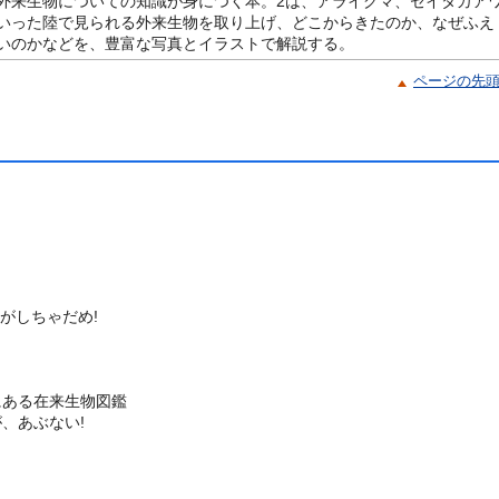
外来生物についての知識が身につく本。2は、アライグマ、セイタカア
いった陸で見られる外来生物を取り上げ、どこからきたのか、なぜふえ
いのかなどを、豊富な写真とイラストで解説する。
ページの先
がしちゃだめ!
にある在来生物図鑑
、あぶない!