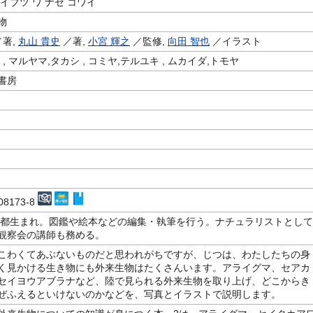
イブツ ワ ナゼ コワイ
物
著,
丸山 貴史
／著,
小宮 輝之
／監修,
向田 智也
／イラスト
 , マルヤマ,タカシ , コミヤ,テルユキ , ムカイダ,トモヤ
書房
-08173-8
東京都生まれ。図鑑や絵本などの編集・執筆を行う。ナチュラリストとして
観察会の講師も務める。
こわくてあぶないものだと思われがちですが、じつは、わたしたちの身
く見かける生き物にも外来生物はたくさんいます。アライグマ、セアカ
セイヨウアブラナなど、陸で見られる外来生物を取り上げ、どこからき
ぜふえるといけないのかなどを、写真とイラストで説明します。