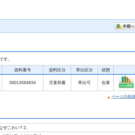
本棚へ
です。
資料番号
資料区分
帯出区分
状態
00013584834
児童和書
帯出可
在庫
ページの先
ぜこわい? 2,