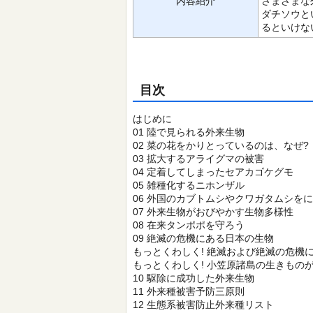
内容紹介
さまざまな
ダチソウと
るといけな
目次
はじめに
01 陸で見られる外来生物
02 菜の花をかりとっているのは、なぜ?
03 拡大するアライグマの被害
04 定着してしまったセアカゴケグモ
05 雑種化するニホンザル
06 外国のカブトムシやクワガタムシをに
07 外来生物がおびやかす生物多様性
08 在来タンポポを守ろう
09 絶滅の危機にある日本の生物
もっとくわしく! 絶滅および絶滅の危機
もっとくわしく! 小笠原諸島の生きものが
10 駆除に成功した外来生物
11 外来種被害予防三原則
12 生態系被害防止外来種リスト