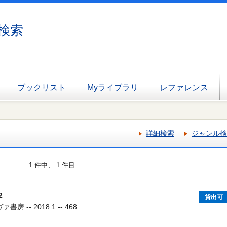
検索
ブックリスト
Myライブラリ
レファレンス
詳細検索
ジャンル検
1 件中、 1 件目
2
貸出可
房 -- 2018.1 -- 468