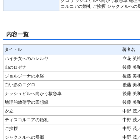
グロ ナッシュビルへ向かう救急車 地理的
コルニアの婚礼 ご挨拶 ジャクメルへの
内容一覧
タイトル
著者名
ハイチ女へのハレルヤ
立花 英
山のロゼナ
後藤 美
ジョルジーナの水浴
後藤 美
白い影のニグロ
後藤 美
ナッシュビルへ向かう救急車
後藤 美
地理的放蕩学の回想録
後藤 美
夕立
中野 茂
ティスコルニアの婚礼
中野 茂
ご挨拶
中野 茂
ジャクメルへの帰郷
中野 茂