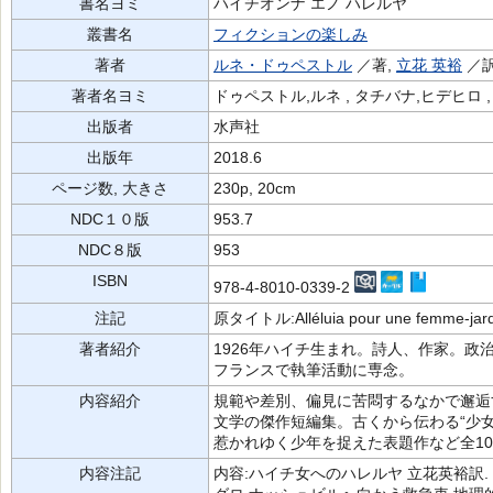
書名ヨミ
ハイチオンナ エノ ハレルヤ
叢書名
フィクションの楽しみ
著者
ルネ・ドゥペストル
／著,
立花 英裕
／訳
著者名ヨミ
ドゥペストル,ルネ , タチバナ,ヒデヒロ ,
出版者
水声社
出版年
2018.6
ページ数, 大きさ
230p, 20cm
NDC１０版
953.7
NDC８版
953
ISBN
978-4-8010-0339-2
注記
原タイトル:Alléluia pour une femme‐jard
著者紹介
1926年ハイチ生まれ。詩人、作家。
フランスで執筆活動に専念。
内容紹介
規範や差別、偏見に苦悶するなかで邂逅
文学の傑作短編集。古くから伝わる“少
惹かれゆく少年を捉えた表題作など全1
内容注記
内容:ハイチ女へのハレルヤ 立花英裕訳.