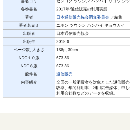
書名ヨミ
ゼンコク ツウシン ハンバイ リヨウ ジ
各巻書名
2017年/通信販売の利用実態
著者
日本通信販売協会調査委員会
／編集
著者名ヨミ
ニホン ツウシン ハンバイ キョウカイ
出版者
日本通信販売協会
出版年
2018.6
ページ数, 大きさ
138p, 30cm
NDC１０版
673.36
NDC８版
673.36
一般件名
通信販売
内容紹介
全国の一般消費者を対象とした通信販売
験率、年間利用率、利用広告媒体、申し
利用会社数などのデータを収録。