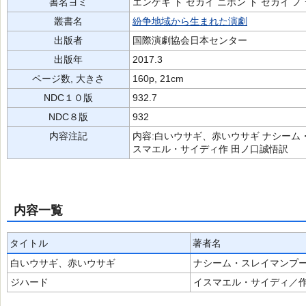
書名ヨミ
エンゲキ ト セカイ ニホン ト セカイ ノ
叢書名
紛争地域から生まれた演劇
出版者
国際演劇協会日本センター
出版年
2017.3
ページ数, 大きさ
160p, 21cm
NDC１０版
932.7
NDC８版
932
内容注記
内容:白いウサギ、赤いウサギ ナシーム・
スマエル・サイディ作 田ノ口誠悟訳
内容一覧
タイトル
著者名
白いウサギ、赤いウサギ
ナシーム・スレイマンプ
ジハード
イスマエル・サイディ／