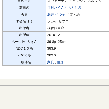
書名ヨミ
スウェーデン ノ ヘンシン スル カグ
叢書名
月刊たくさんのふしぎ
著者
深井 せつ子
／文・絵
著者名ヨミ
フカイ,セツコ
出版者
福音館書店
出版年
2018.12
ページ数, 大きさ
39,8p, 25cm
NDC１０版
383.9
NDC８版
383.9
一般件名
家具
,
住居