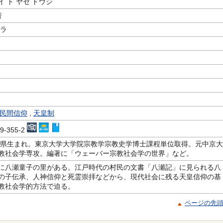
 ト ヤセ ドウジ
著
キラ
m
民間信仰
,
天皇制
49-355-2
千葉県生まれ。東京大学大学院宗教学宗教史学博士課程単位取得。元中京大
教社会学専攻。編著に「ウェーバー宗教社会学の世界」など。
に八瀬童子の里がある。江戸時代の村民の文書「八瀬記」に見られる八
の子伝承、人神信仰と死霊崇拝などから、現代社会に残る天皇信仰の基
教社会学的方法で迫る。
ページの先