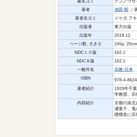
書名ヨミ
テンノウセイ
著者
池田 昭
／
著者名ヨミ
イケダ,ア
出版者
東方出版
出版年
2018.12
ページ数, 大きさ
245p, 20c
NDC１０版
162.1
NDC８版
162.1
一般件名
宗教-日本
,
ISBN
978-4-862
著者紹介
1929年
学教授。宗
内容紹介
京都の洛北
瀬童子、鬼
礎構造に宗