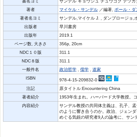
書名ヨミ
サンデル キョウジュ チュウゴク テツガ
著者
マイケル・サンデル
／編著,
ポール・ダ
著者名ヨミ
サンデル,マイケル J. , ダンブロージョ,ポ
出版者
早川書房
出版年
2019.1
ページ数, 大きさ
356p, 20cm
NDC１０版
311.1
NDC８版
311.1
一般件名
政治哲学
,
儒学
,
道家
ISBN
978-4-15-209832-0
注記
原タイトル:Encountering China
著者紹介
1953年生まれ。ハーバード大学教授。
内容紹介
サンデル教授の共同体主義は、孔子、孟
のように響き合うのか。政治、ジェンダ
めぐる気鋭の研究者9人の論考に、サン