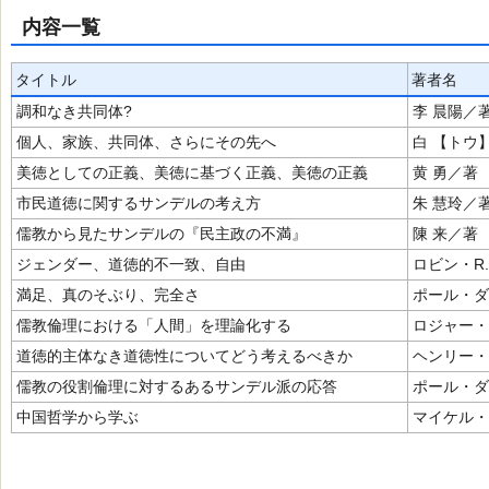
内容一覧
タイトル
著者名
調和なき共同体?
李 晨陽／
個人、家族、共同体、さらにその先へ
白 【トウ
美徳としての正義、美徳に基づく正義、美徳の正義
黄 勇／著
市民道徳に関するサンデルの考え方
朱 慧玲／
儒教から見たサンデルの『民主政の不満』
陳 来／著
ジェンダー、道徳的不一致、自由
ロビン・R
満足、真のそぶり、完全さ
ポール・ダ
儒教倫理における「人間」を理論化する
ロジャー・
道徳的主体なき道徳性についてどう考えるべきか
ヘンリー・
儒教の役割倫理に対するあるサンデル派の応答
ポール・ダ
中国哲学から学ぶ
マイケル・