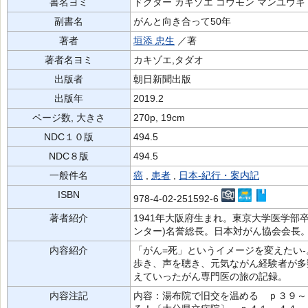
書名ヨミ
ドクター カキゾエ コウモン マンユウキ
副書名
がんと向き合って50年
著者
垣添 忠生
／著
著者名ヨミ
カキゾエ,タダオ
出版者
朝日新聞出版
出版年
2019.2
ページ数, 大きさ
270p, 19cm
NDC１０版
494.5
NDC８版
494.5
一般件名
癌
,
患者
,
日本-紀行・案内記
ISBN
978-4-02-251592-6
著者紹介
1941年大阪府生まれ。東京大学医学部
ンター)名誉総長。日本対がん協会会長
内容紹介
「がん=死」というイメージを変えたい
歩き、声を聴き、元気ながん経験者が多
えていったがん専門医の旅の記録。
内容注記
内容：湯布院で旧交を温める ｐ３９～