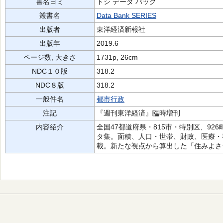
書名ヨミ
トシ データ パック
叢書名
Data Bank SERIES
出版者
東洋経済新報社
出版年
2019.6
ページ数, 大きさ
1731p, 26cm
NDC１０版
318.2
NDC８版
318.2
一般件名
都市行政
注記
『週刊東洋経済』臨時増刊
内容紹介
全国47都道府県・815市・特別区、9
タ集。面積、人口・世帯、財政、医療・
載。新たな視点から算出した「住みよさ