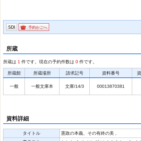
SDI
予約かごへ
所蔵
所蔵は
1
件です。現在の予約件数は
0
件です。
所蔵館
所蔵場所
請求記号
資料番号
一般
一般文庫本
文庫/14/3
00013870381
資料詳細
タイトル
憲政の本義、その有終の美 ,