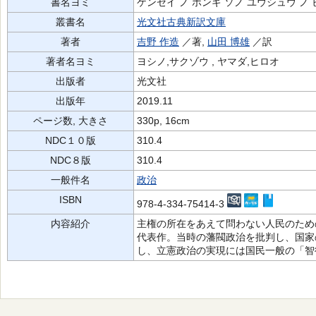
書名ヨミ
ケンセイ ノ ホンギ ソノ ユウシュウ ノ 
叢書名
光文社古典新訳文庫
著者
吉野 作造
／著,
山田 博雄
／訳
著者名ヨミ
ヨシノ,サクゾウ , ヤマダ,ヒロオ
出版者
光文社
出版年
2019.11
ページ数, 大きさ
330p, 16cm
NDC１０版
310.4
NDC８版
310.4
一般件名
政治
ISBN
978-4-334-75414-3
内容紹介
主権の所在をあえて問わない人民のため
代表作。当時の藩閥政治を批判し、国家
し、立憲政治の実現には国民一般の「智