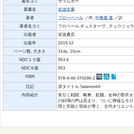
書名ヨミ
サラムボー
叢書名
岩波文庫
著者
フローベール
／作,
中條屋 進
／訳
著者名ヨミ
フロベール,ギュスターヴ , チュウジョウ
出版者
岩波書店
出版年
2019.12
ページ数, 大きさ
314p, 15cm
NDC１０版
953.6
NDC８版
953
ISBN
978-4-00-375090-2
注記
原タイトル:Salammbô
内容紹介
長引く戦闘、略奪、飢餓。女神の聖衣を
の糾弾の声は高まり、ついに獰猛なモロ
情と官能と宿命が導く、古代オリエント