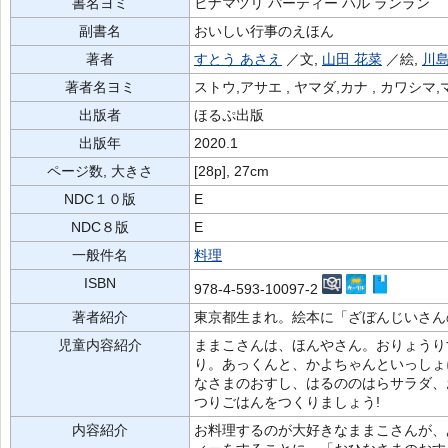
書名ヨミ
ヒナマツリ パーティー ハル ランラン
副書名
おいしい行事のえほん
著者
すとう あさえ
／文,
山田 花菜
／絵,
川島
著者名ヨミ
ストウ,アサエ , ヤマダ,カナ , カワシマ
出版者
ほるぷ出版
出版年
2020.1
ページ数, 大きさ
[28p], 27cm
NDC１０版
E
NDC８版
E
一般件名
料理
ISBN
978-4-593-10097-2
著者紹介
東京都生まれ。絵本に「ざぼんじいさん
児童内容紹介
ままこさんは、ほんやさん。おりょうり
り。あっくんと、かよちゃんといっしょ
なさまのおすし、はるののはらサラダ、
つりごはんをつくりましょう!
内容紹介
お料理するのが大好きなままこさんが、