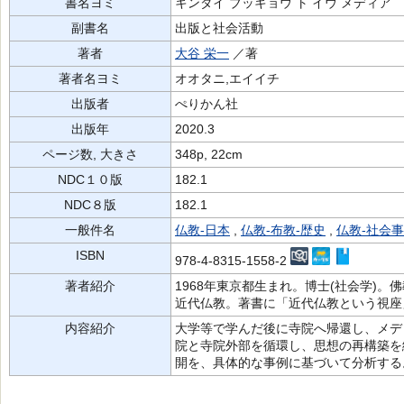
書名ヨミ
キンダイ ブッキョウ ト イウ メディア
副書名
出版と社会活動
著者
大谷 栄一
／著
著者名ヨミ
オオタニ,エイイチ
出版者
ぺりかん社
出版年
2020.3
ページ数, 大きさ
348p, 22cm
NDC１０版
182.1
NDC８版
182.1
一般件名
仏教-日本
,
仏教-布教-歴史
,
仏教-社会事
ISBN
978-4-8315-1558-2
著者紹介
1968年東京都生まれ。博士(社会学)
近代仏教。著書に「近代仏教という視座
内容紹介
大学等で学んだ後に寺院へ帰還し、メデ
院と寺院外部を循環し、思想の再構築を
開を、具体的な事例に基づいて分析する