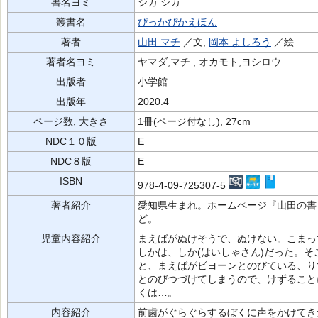
書名ヨミ
シカ シカ
叢書名
ぴっかぴかえほん
著者
山田 マチ
／文,
岡本 よしろう
／絵
著者名ヨミ
ヤマダ,マチ , オカモト,ヨシロウ
出版者
小学館
出版年
2020.4
ページ数, 大きさ
1冊(ページ付なし), 27cm
NDC１０版
E
NDC８版
E
ISBN
978-4-09-725307-5
著者紹介
愛知県生まれ。ホームページ『山田の書
ど。
児童内容紹介
まえばがぬけそうで、ぬけない。こまっ
しかは、しか(はいしゃさん)だった。
と、まえばがビヨーンとのびている、り
とのびつづけてしまうので、けずること
くは…。
内容紹介
前歯がぐらぐらするぼくに声をかけてき