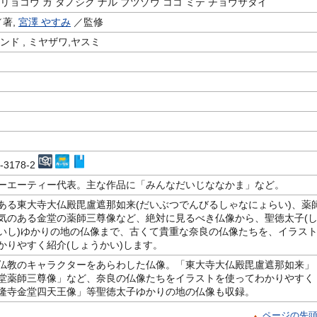
リョコウ ガ タノシク ナル ブツゾウ ココ ミテ チョウサタイ
著,
宮澤 やすみ
／監修
ンド , ミヤザワ,ヤスミ
3-3178-2
ーエーティー代表。主な作品に「みんなだいじななかま」など。
もある東大寺大仏殿毘盧遮那如来(だいぶつでんびるしゃなにょらい)、薬
気のある金堂の薬師三尊像など、絶対に見るべき仏像から、聖徳太子(
いし)ゆかりの地の仏像まで、古くて貴重な奈良の仏像たちを、イラス
かりやすく紹介(しょうかい)します。
仏教のキャラクターをあらわした仏像。「東大寺大仏殿毘盧遮那如来」
堂薬師三尊像」など、奈良の仏像たちをイラストを使ってわかりやすく
隆寺金堂四天王像」等聖徳太子ゆかりの地の仏像も収録。
ページの先