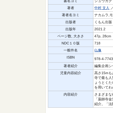
書名ヨミ
シュウガク 
著者
中村 文人
／
著者名ヨミ
ナカムラ,モ
出版者
くもん出版
出版年
2021.2
ページ数, 大きさ
47p, 28cm
NDC１０版
718
一般件名
仏像
ISBN
978-4-774
著者紹介
編集企画シ
児童内容紹介
高さ15m
寺で最も人
ょうとくた
を用いてわ
内容紹介
さまざまな
「薬師寺金
紹介。「法