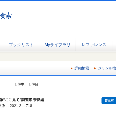
検索
ブックリスト
Myライブラリ
レファレンス
詳細検索
ジャンル検
1 件中、 1 件目
像“ここ見て”調査隊 奈良編
貸出可
- 2021.2 -- 718