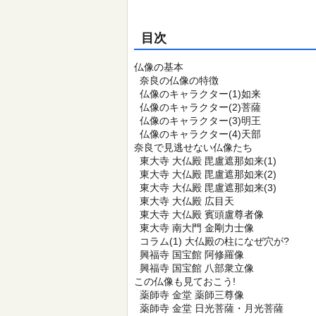
目次
仏像の基本
奈良の仏像の特徴
仏像のキャラクター(1)如来
仏像のキャラクター(2)菩薩
仏像のキャラクター(3)明王
仏像のキャラクター(4)天部
奈良で見逃せない仏像たち
東大寺 大仏殿 毘盧遮那如来(1)
東大寺 大仏殿 毘盧遮那如来(2)
東大寺 大仏殿 毘盧遮那如来(3)
東大寺 大仏殿 広目天
東大寺 大仏殿 賓頭盧尊者像
東大寺 南大門 金剛力士像
コラム(1) 大仏殿の柱になぜ穴が?
興福寺 国宝館 阿修羅像
興福寺 国宝館 八部衆立像
この仏像も見ておこう!
薬師寺 金堂 薬師三尊像
薬師寺 金堂 日光菩薩・月光菩薩