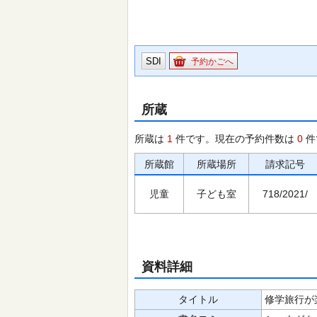
SDI
予約かごへ
所蔵
所蔵は
1
件です。現在の予約件数は
0
件
所蔵館
所蔵場所
請求記号
児童
子ども室
718/2021/
資料詳細
タイトル
修学旅行が