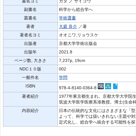
書名ヨミ
カタ ノ サイコウ
副書名
科学から総合学へ
叢書名
学術選書
著者
大庭 良介
／著
著者名ヨミ
オオニワ,リョウスケ
出版者
京都大学学術出版会
出版年
2021.8
ページ数, 大きさ
7,237p, 19cm
NDC１０版
002
一般件名
学問
ISBN
978-4-8140-0364-8
著者紹介
1977年東京都生まれ。京都大学大学
筑波大学医学医療系准教授。博士(生命
内容紹介
日本の伝統的な文化にはさまざまな「型
よって、科学では扱いきれない主題や対
定式化し、総合学へ統合する可能性を探