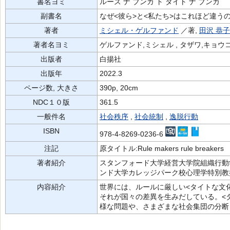
書名ヨミ
ルーズ ナ ブンカ ト タイト ナ ブンカ
副書名
なぜ<彼ら>と<私たち>はこれほど違う
著者
ミシェル・ゲルファンド
／著,
田沢 恭子
著者名ヨミ
ゲルファンド,ミシェル , タザワ,キョウ
出版者
白揚社
出版年
2022.3
ページ数, 大きさ
390p, 20cm
NDC１０版
361.5
一般件名
社会秩序
,
社会統制
,
逸脱行動
ISBN
978-4-8269-0236-6
注記
原タイトル:Rule makers rule breakers
著者紹介
スタンフォード大学経営大学院組織行動
ンド大学カレッジパーク校心理学特別教
内容紹介
世界には、ルールに厳しい<タイトな文
それが国々の差異を生みだしている。<
様な問題や、さまざまな社会集団の分断