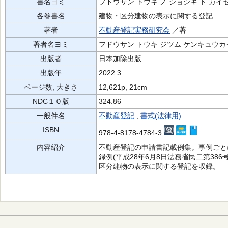
書名ヨミ
フドウサン トウキ ノ ショシキ ト カイ
各巻書名
建物・区分建物の表示に関する登記
著者
不動産登記実務研究会
／著
著者名ヨミ
フドウサン トウキ ジツム ケンキュウカ
出版者
日本加除出版
出版年
2022.3
ページ数, 大きさ
12,621p, 21cm
NDC１０版
324.86
一般件名
不動産登記
,
書式(法律用)
ISBN
978-4-8178-4784-3
内容紹介
不動産登記の申請書記載例集。事例ごと
録例(平成28年6月8日法務省民二第38
区分建物の表示に関する登記を収録。