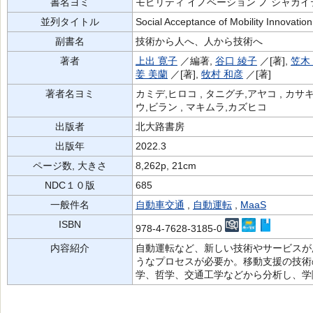
書名ヨミ
モビリティ イノベーション ノ シャカイ
並列タイトル
Social Acceptance of Mobility Innovation
副書名
技術から人へ、人から技術へ
著者
上出 寛子
／編著,
谷口 綾子
／[著],
笠木
姜 美蘭
／[著],
牧村 和彦
／[著]
著者名ヨミ
カミデ,ヒロコ , タニグチ,アヤコ , カサキ,
ウ,ビラン , マキムラ,カズヒコ
出版者
北大路書房
出版年
2022.3
ページ数, 大きさ
8,262p, 21cm
NDC１０版
685
一般件名
自動車交通
,
自動運転
,
MaaS
ISBN
978-4-7628-3185-0
内容紹介
自動運転など、新しい技術やサービスが
うなプロセスが必要か。移動支援の技術
学、哲学、交通工学などから分析し、学